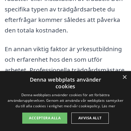
specifika typen av trädgårdsarbete du
efterfrågar kommer således att påverka
den totala kostnaden.
En annan viktig faktor är yrkesutbildning
och erfarenhet hos den som utför
arbetet. Professionella trädgårdsmästare
×
Denna webbplats använder
med goda referenser och lång erfarenhet
cookies
kan ta ut högre priser än nyare aktörer på
Denna webbplats använder cookies för att förbättra
marknaden. Kvaliteten på utfört arbete
användarupplevelsen. Genom att använda vår webbplats samtycker
du till alla cookies i enlighet med vår cookiepolicy.
Läs mer
och de metoder som används resulterar
ACCEPTERA ALLA
AVVISA ALLT
ofta i olika kostnader, vilket gör det värt