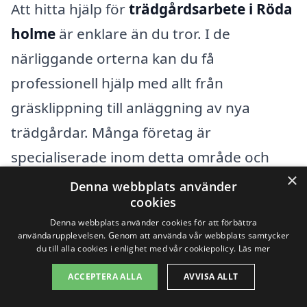
Att hitta hjälp för
trädgårdsarbete i Röda
holme
är enklare än du tror. I de
närliggande orterna kan du få
professionell hjälp med allt från
gräsklippning till anläggning av nya
trädgårdar. Många företag är
specialiserade inom detta område och
×
kan erbjuda skräddarsydda lösningar för
Denna webbplats använder
cookies
just dina behov.
Denna webbplats använder cookies för att förbättra
användarupplevelsen. Genom att använda vår webbplats samtycker
Några av de omgivande städerna där du
du till alla cookies i enlighet med vår cookiepolicy.
Läs mer
kan hitta kompetenta aktörer för
ACCEPTERA ALLA
AVVISA ALLT
trädgårdsarbete
inkluderar: