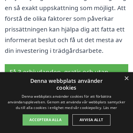
en så exakt uppskattning som möjligt. Att
förstå de olika faktorer som påverkar
prissättningen kan hjälpa dig att fatta ett
informerat beslut och få ut det mesta av
din investering i trädgårdsarbete.
Få 3 erbjudanden, gratis och utan
×
Denna webbplats använder
förpliktelser
cookies
Denna webbplats använder cookies för att förbättra
användarupplevelsen. Genom att använda vår webbplats samtycker
du till alla cookies i enlighet med vår cookiepolicy.
Läs mer
Sök efter en
ACCEPTERA ALLA
AVVISA ALLT
professionell för