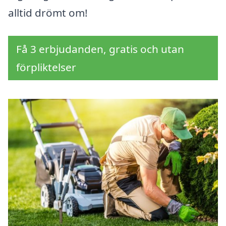
alltid drömt om!
Få 3 erbjudanden, gratis och utan
förpliktelser