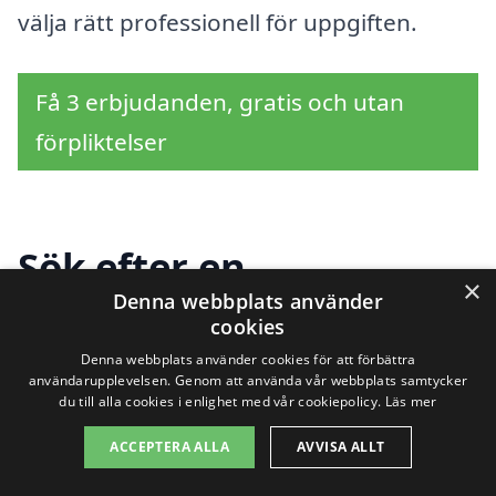
välja rätt professionell för uppgiften.
Få 3 erbjudanden, gratis och utan
förpliktelser
Sök efter en
×
Denna webbplats använder
professionell för
cookies
trädgårdsarbete i andra
Denna webbplats använder cookies för att förbättra
användarupplevelsen. Genom att använda vår webbplats samtycker
du till alla cookies i enlighet med vår cookiepolicy.
Läs mer
städer nära Påryd
ACCEPTERA ALLA
AVVISA ALLT