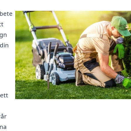
rbete
tt
ign
 din
ett
vår
ina