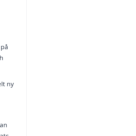
 på
ch
lt ny
kan
ats