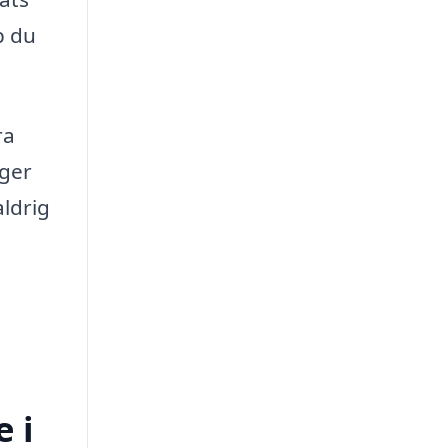
p du
ra
 ger
aldrig
 i