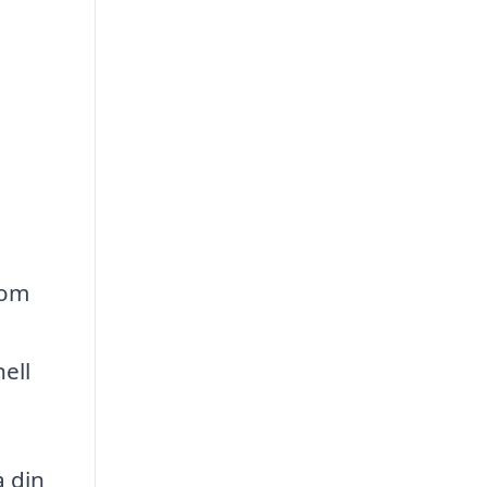
 om
ell
a din