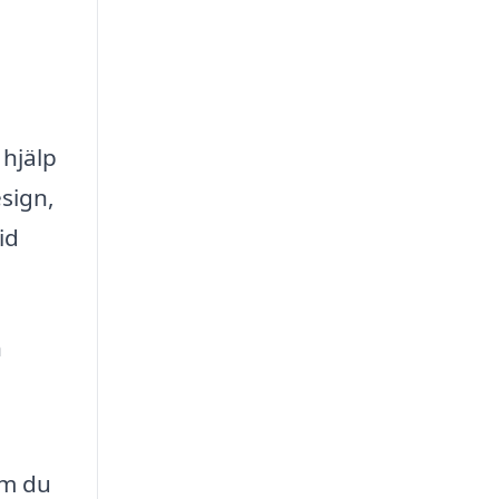
 hjälp
sign,
id
n
om du