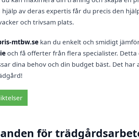
hjälp av deras expertis får du precis den hjäl
 vacker och trivsam plats.
pris-mtbw.se
kan du enkelt och smidigt jämfö
ie
och få offerter från flera specialister. Detta
assar dina behov och din budget bäst. Det har 
trädgård!
iktelser
danden för trädgårdsarbete