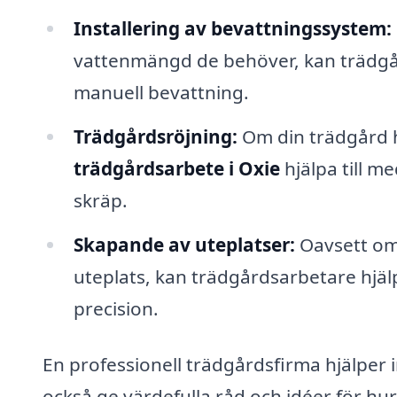
Installering av bevattningssystem:
vattenmängd de behöver, kan trädgå
manuell bevattning.
Trädgårdsröjning:
Om din trädgård ha
trädgårdsarbete i Oxie
hjälpa till m
skräp.
Skapande av uteplatser:
Oavsett om 
uteplats, kan trädgårdsarbetare hjälpa
precision.
En professionell trädgårdsfirma hjälper 
också ge värdefulla råd och idéer för hu