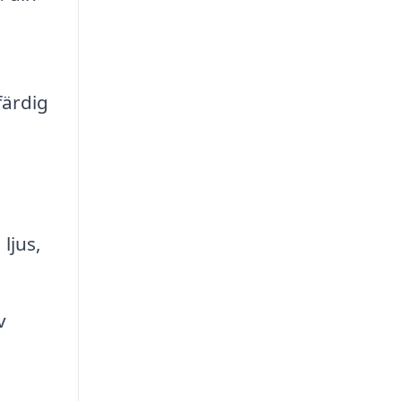
färdig
ljus,
v