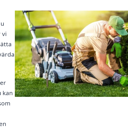
du
 vi
lätta
svärda
ter
u kan
 som
den