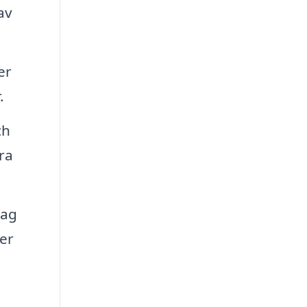
av
er
.
ch
ra
tag
ser