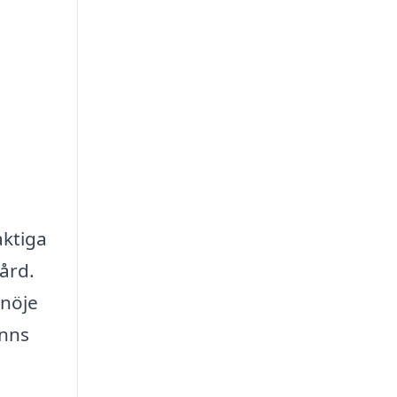
aktiga
ård.
 nöje
inns