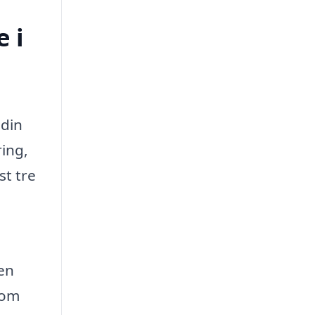
 i
 din
ing,
st tre
ken
nom