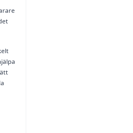
narare
det
elt
hjälpa
ätt
la