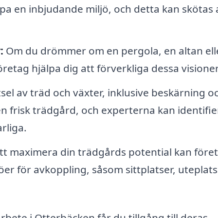
pa en inbjudande miljö, och detta kan skötas 
:
Om du drömmer om en pergola, en altan ell
tag hjälpa dig att förverkliga dessa visioner
sel av träd och växter, inklusive beskärning o
n frisk trädgård, och experterna kan identifie
rliga.
tt maximera din trädgårds potential kan före
öer för avkoppling, såsom sittplatser, uteplat
ete i Otterbäcken får du tillgång till deras