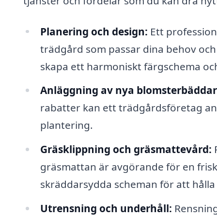
tjänster och fördelar som du kan dra nyt
Planering och design:
Ett professione
trädgård som passar dina behov och ö
skapa ett harmoniskt färgschema och 
Anläggning av nya blomsterbäddar
rabatter kan ett trädgårdsföretag ans
plantering.
Gräsklippning och gräsmattevård:
R
gräsmattan är avgörande för en frisk
skräddarsydda scheman för att hålla 
Utrensning och underhåll:
Rensning 