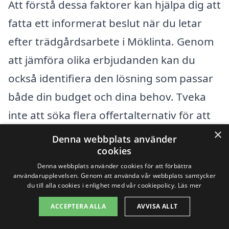
Att förstå dessa faktorer kan hjälpa dig att
fatta ett informerat beslut när du letar
efter trädgårdsarbete i Möklinta. Genom
att jämföra olika erbjudanden kan du
också identifiera den lösning som passar
både din budget och dina behov. Tveka
inte att söka flera offertalternativ för att
×
få en bra överblick över
Denna webbplats använder
cookies
marknadspriserna och hitta det bästa
Denna webbplats använder cookies för att förbättra
erbjudandet. Vår plattform gör det enkelt
användarupplevelsen. Genom att använda vår webbplats samtycker
du till alla cookies i enlighet med vår cookiepolicy.
Läs mer
att komma i kontakt med olika
professionella inom trädgårdsarbete i ditt
ACCEPTERA ALLA
AVVISA ALLT
område, så att du kan få det arbete du