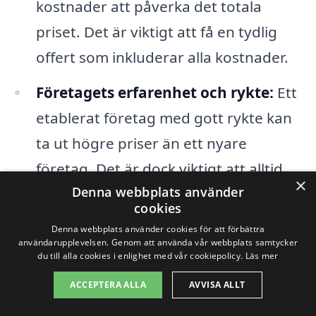
kostnader att påverka det totala
priset. Det är viktigt att få en tydlig
offert som inkluderar alla kostnader.
Företagets erfarenhet och rykte:
Ett
etablerat företag med gott rykte kan
ta ut högre priser än ett nyare
företag. Det är dock viktigt att alltid
×
Denna webbplats använder
jämföra priser och tjänster för att få
cookies
det bästa erbjudandet.
Denna webbplats använder cookies för att förbättra
användarupplevelsen. Genom att använda vår webbplats samtycker
du till alla cookies i enlighet med vår cookiepolicy.
Läs mer
För att få det bästa priset på
ACCEPTERA ALLA
AVVISA ALLT
trädgårdsarbete i Lindö rekommenderar
vi att du inhämtar flera offerter från olika