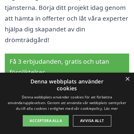
tjänsterna. Börja ditt projekt idag genom
att hämta in offerter och låt våra experter
hjälpa dig skapandet av din
drömträdgård!
Få 3 erbjudanden, gratis och utan
förpliktelser
×
Denna webbplats använder
cookies
Denna webbplats använder cookies för att förbättra
Sök efter en
användarupplevelsen. Genom att använda vår webbplats samtycker
du till alla cookies i enlighet med vår cookiepolicy.
Läs mer
professionell för
ACCEPTERA ALLA
AVVISA ALLT
trädgårdsarbete i andra