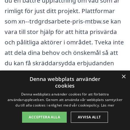
du en bättre uppfattning om vad som är
rimligt för just ditt projekt. Plattformar
som xn--trdgrdsarbete-pris-mtbw.se kan
vara till stor hjälp för att hitta prisvärda
och pålitliga aktörer i området. Tveka inte
att dela dina behov och önskemål så att
du kan få skräddarsydda erbjudanden
som motsvarar dina förväntningar och
×
Denna webbplats använder
budget.
cookies
Denna webbplats använder cookies för att förbättra
användarupplevelsen. Genom att använda vår webbplats samtycker
Få 3 erbjudanden, gratis och utan
du till alla cookies i enlighet med vår cookiepolicy.
Läs mer
förpliktelser
ACCEPTERA ALLA
AVVISA ALLT