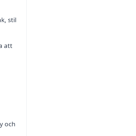
, stil
a att
ny och