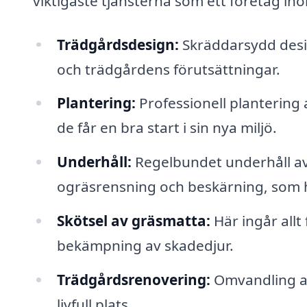
viktigaste tjänsterna som ett företag i
Trädgårdsdesign:
Skräddarsydd design
och trädgårdens förutsättningar.
Plantering:
Professionell plantering 
de får en bra start i sin nya miljö.
Underhåll:
Regelbundet underhåll av 
ogräsrensning och beskärning, som hjäl
Skötsel av gräsmatta:
Här ingår allt
bekämpning av skadedjur.
Trädgårdsrenovering:
Omvandling av 
livfull plats.