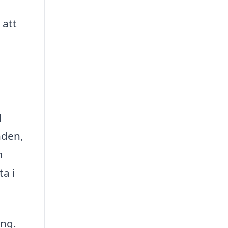
 att
l
nden,
m
ta i
ing.