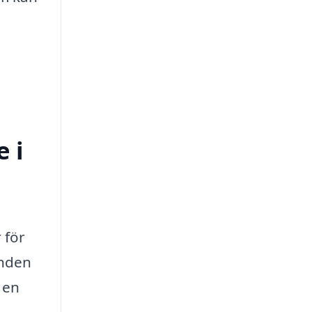
 i
 för
anden
 en