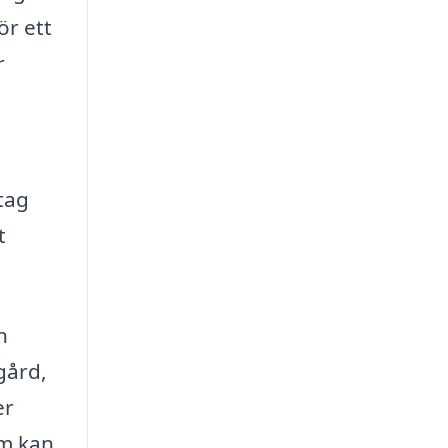
ör ett
r
tag
t
n
gård,
er
om kan