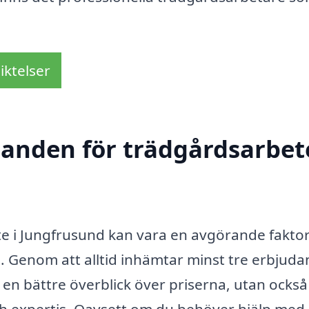
iktelser
danden för trädgårdsarbete
ete i Jungfrusund kan vara en avgörande faktor
Genom att alltid inhämtar minst tre erbjud
 en bättre överblick över priserna, utan också
 och expertis. Oavsett om du behöver hjälp med