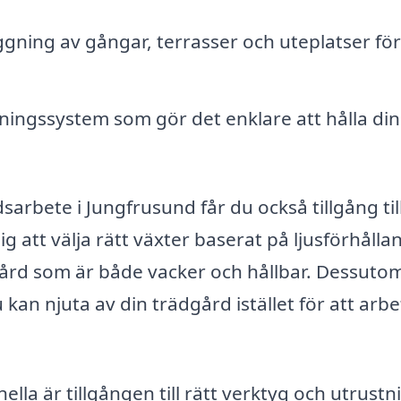
gning av gångar, terrasser och uteplatser för
tningssystem som gör det enklare att hålla din
sarbete i Jungfrusund får du också tillgång til
g att välja rätt växter baserat på ljusförhålla
dgård som är både vacker och hållbar. Dessuto
 kan njuta av din trädgård istället för att arbe
lla är tillgången till rätt verktyg och utrustn