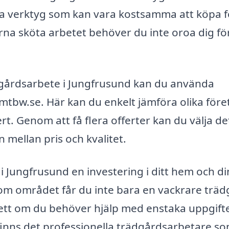
a verktyg som kan vara kostsamma att köpa f
na sköta arbetet behöver du inte oroa dig fö
ädgårdsarbete i Jungfrusund kan du använda
mtbw.se. Här kan du enkelt jämföra olika före
. Genom att få flera offerter kan du välja de
mellan pris och kvalitet.
 Jungfrusund en investering i ditt hem och di
inom området får du inte bara en vackrare träd
sett om du behöver hjälp med enstaka uppgift
finns det professionella trädgårdsarbetare s