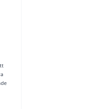
tt
ra
nde