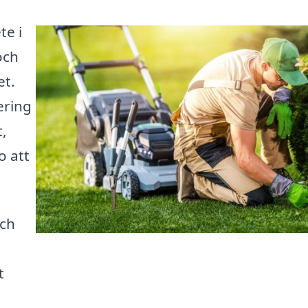
te i
och
et.
ering
,
o att
och
t