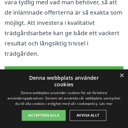
vara tydlig med vad man behöver, så att
de inlämnade offerterna är så exakta som
möjligt. Att investera i kvalitativt
trädgårdsarbete kan ge både ett vackert
resultat och långsiktig trivsel i
trädgården.
Få 3 erbjudanden, gratis och utan
×
Denna webbplats använder
förpliktelser
cookies
Denna webbplats använder cookies för att förbättra
användarupplevelsen. Genom att använda vår webbplats samtycker
du till alla cookies i enlighet med vår cookiepolicy.
Läs mer
Sök efter en
ACCEPTERA ALLA
AVVISA ALLT