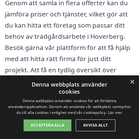
Genom att samla in flera offerter kan du
jämföra priser och tjänster, vilket gör att
du kan hitta ett företag som passar ditt
behov av trädgårdsarbete i Hoverberg.
Besök gärna vår plattform för att få hjälp
med att hitta rätt firma för just ditt
projekt. Att få en tydlig översikt över
×
kostnader och tjänster säkerställer att du
Denna webbplats använder
cookies
får det bästa möjliga erbjudandet för dina
Denna webbplats använder cookies för att förbättra
behov.
användarupplevelsen. Genom att använda vår webbplats samtycker
du till alla cookies i enlighet med vår cookiepolicy.
Läs mer
Få 3 erbjudanden, gratis och utan
ACCEPTERA ALLA
AVVISA ALLT
förpliktelser