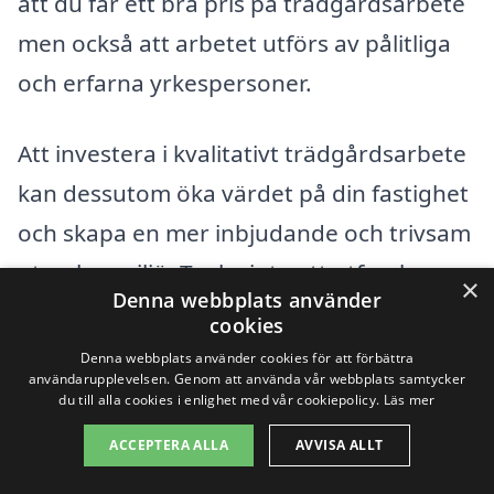
att du får ett bra pris på trädgårdsarbete
men också att arbetet utförs av pålitliga
och erfarna yrkespersoner.
Att investera i kvalitativt trädgårdsarbete
kan dessutom öka värdet på din fastighet
och skapa en mer inbjudande och trivsam
utomhusmiljö. Tveka inte att utforska
×
Denna webbplats använder
alternativen och få hjälp med att
cookies
förvandla din trädgård till en personlig
Denna webbplats använder cookies för att förbättra
användarupplevelsen. Genom att använda vår webbplats samtycker
oas.
du till alla cookies i enlighet med vår cookiepolicy.
Läs mer
ACCEPTERA ALLA
AVVISA ALLT
Få 3 erbjudanden, gratis och utan