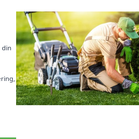
a
 din
ring,