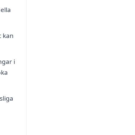
ella
t kan
ngar i
öka
sliga