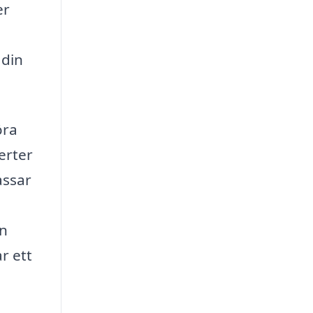
er
 din
öra
erter
assar
en
r ett