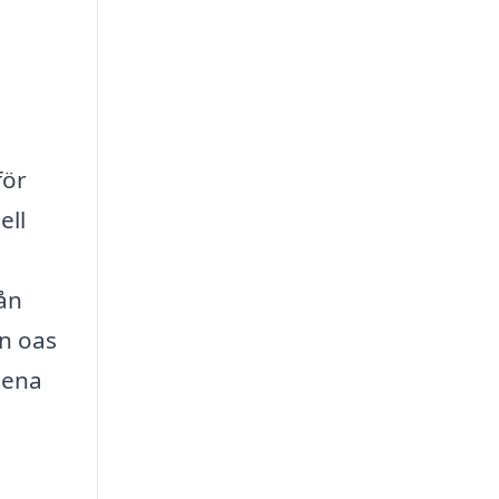
för
ell
ån
ön oas
dena