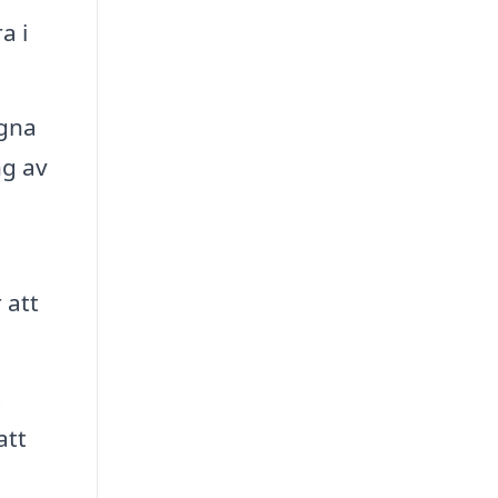
a i
igna
ng av
 att
t
att