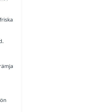
friska
d.
främja
rön