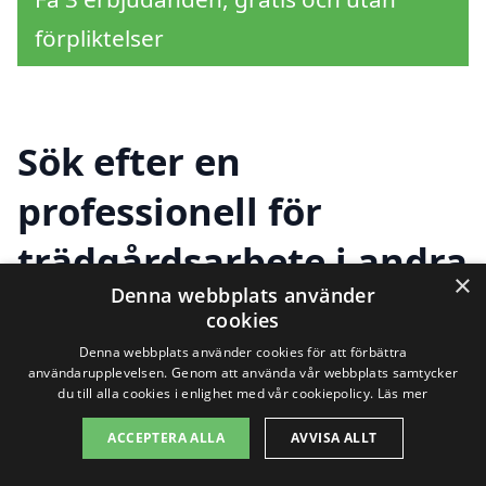
förpliktelser
Sök efter en
professionell för
trädgårdsarbete i andra
×
Denna webbplats använder
städer nära Hasslö
cookies
Denna webbplats använder cookies för att förbättra
användarupplevelsen. Genom att använda vår webbplats samtycker
Att hitta hjälp för
trädgårdsarbete i
du till alla cookies i enlighet med vår cookiepolicy.
Läs mer
Hasslö
kan ibland kännas som en
ACCEPTERA ALLA
AVVISA ALLT
utmaning, men genom att utforska de