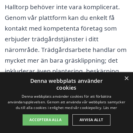
Halltorp behöver inte vara komplicerat.
Genom vår plattform kan du enkelt få
kontakt med kompetenta företag som
erbjuder trädgårdstjänster i ditt
närområde. Trädgårdsarbete handlar om
mycket mer än bara gräsklippning; det
inkluderar även plantering, beskärning
×
Denna webbplats använder
och underhåll av växter för att skapa en
cookies
vacker och inbjudande utomhusmiljö.
Denna webbplats använder cookies för att förbättra
användarupplevelsen. Genom att använda vår webbplats samtycker
du till alla cookies i enlighet med vår cookiepolicy.
Läs mer
Om du letar efter professionella som kan
ACCEPTERA ALLA
AVVISA ALLT
hjälpa dig med ditt trädgårdsarbete, kan
det vara en bra idé att också överväga