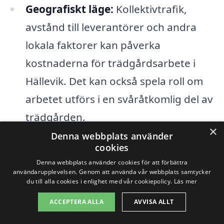
Geografiskt läge:
Kollektivtrafik,
avstånd till leverantörer och andra
lokala faktorer kan påverka
kostnaderna för trädgårdsarbete i
Hällevik. Det kan också spela roll om
arbetet utförs i en svåråtkomlig del av
trädgården.
×
Denna webbplats använder
cookies
För att få en klar bild av vilka priser du kan
Denna webbplats använder cookies för att förbättra
förvänta dig för trädgårdsarbete i
användarupplevelsen. Genom att använda vår webbplats samtycker
du till alla cookies i enlighet med vår cookiepolicy.
Läs mer
Hällevik, rekommenderas det att be om
offerter från olika företag. Genom att
ACCEPTERA ALLA
AVVISA ALLT
samla in flera offerter kan du jämföra