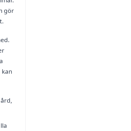
m gör
t.
med.
er
ta
e kan
gård,
lla