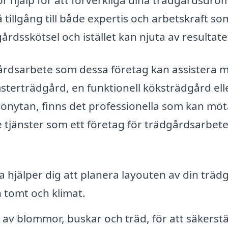
 tillgång till både expertis och arbetskraft so
rdsskötsel och istället kan njuta av resultate
årdsarbete som dessa företag kan assistera 
sterträdgård, en funktionell köksträdgård ell
grönytan, finns det professionella som kan mö
e tjänster som ett företag för trädgårdsarbet
 hjälper dig att planera layouten av din träd
n tomt och klimat.
 av blommor, buskar och träd, för att säkerstä