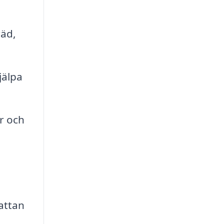
räd,
jälpa
r och
attan