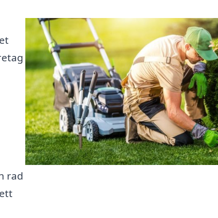
et
retag
en rad
ett