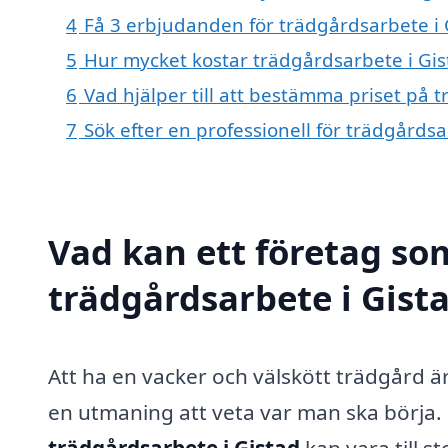
4
Få 3 erbjudanden för trädgårdsarbete i G
5
Hur mycket kostar trädgårdsarbete i Gis
6
Vad hjälper till att bestämma priset på 
7
Sök efter en professionell för trädgårds
Vad kan ett företag som
trädgårdsarbete i Gista
Att ha en vacker och välskött trädgård
en utmaning att veta var man ska börja. 
trädgårdsarbete i Gistad
kan vara till s