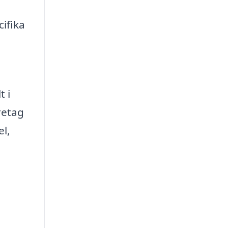
ifika
t i
retag
l,