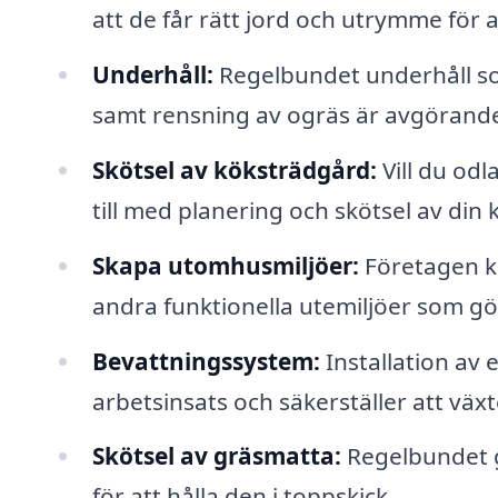
att de får rätt jord och utrymme för a
Underhåll:
Regelbundet underhåll so
samt rensning av ogräs är avgörande 
Skötsel av köksträdgård:
Vill du odl
till med planering och skötsel av din
Skapa utomhusmiljöer:
Företagen k
andra funktionella utemiljöer som g
Bevattningssystem:
Installation av
arbetsinsats och säkerställer att vä
Skötsel av gräsmatta:
Regelbundet g
för att hålla den i toppskick.