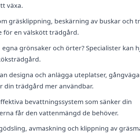
tt växa.
m gräsklippning, beskärning av buskar och t
för en välskött trädgård.
a egna grönsaker och örter? Specialister kan h
 köksträdgård.
an designa och anlägga uteplatser, gångväga
ör din trädgård mer användbar.
 effektiva bevattningssystem som sänker din
xterna får den vattenmängd de behöver.
ödsling, avmaskning och klippning av gräsm