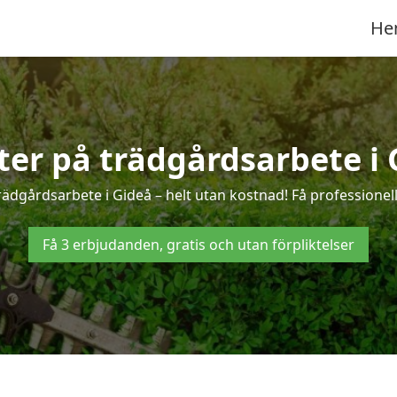
He
rter på trädgårdsarbete i 
rädgårdsarbete i Gideå – helt utan kostnad! Få professionel
Få 3 erbjudanden, gratis och utan förpliktelser