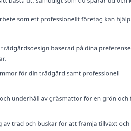
sitt bästa ut, samtidigt som du sparar tid och k
bete som ett professionellt företag kan hjälp
trädgårdsdesign baserad på dina preferense
ar.
ommor för din trädgård samt professionell
 och underhåll av gräsmattor för en grön och f
av träd och buskar för att främja tillväxt och