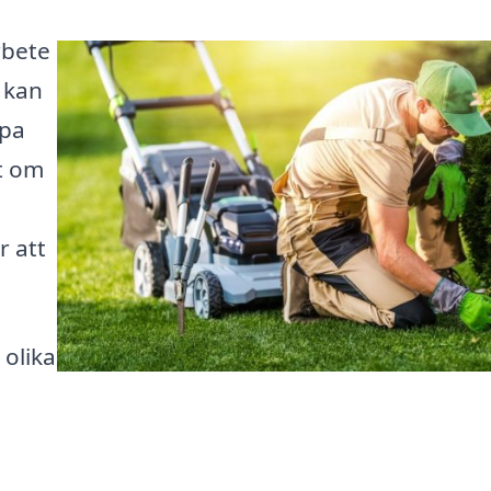
rbete
d kan
apa
t om
r att
 olika