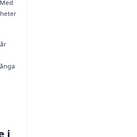
. Med
nheter
tår
många
 i