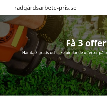
Trädgårdsarbete-pris.se
Få 3 offe
Hämta 3 gratis och icke bindande offerter på t