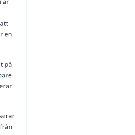
u är
e
att
ör en
et på
öpare
nerar
iserar
 från