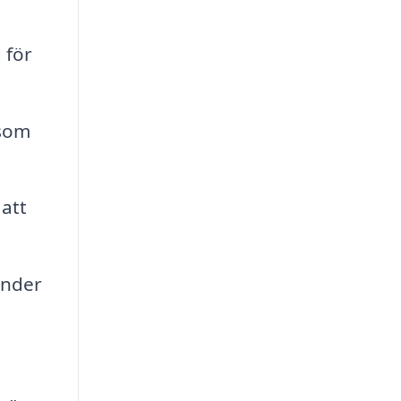
 för
 som
 att
under