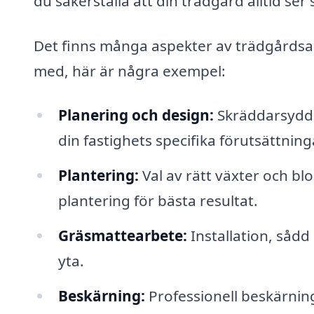
du säkerställa att din trädgård alltid ser 
Det finns många aspekter av trädgårdsar
med, här är några exempel:
Planering och design:
Skräddarsydd 
din fastighets specifika förutsättning
Plantering:
Val av rätt växter och bl
plantering för bästa resultat.
Gräsmattearbete:
Installation, sådd
yta.
Beskärning:
Professionell beskärning 