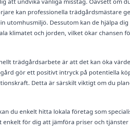
ig att undvika vanliga misstag. Oavsett om d
örjare kan professionella trädgårdsmästare g
 din utomhusmiljö. Dessutom kan de hjälpa dig 
kala klimatet och jorden, vilket ökar chansen f
nellt trädgårdsarbete är att det kan öka värd
dgård gör ett positivt intryck på potentiella k
ionskraft. Detta är särskilt viktigt om du pla
an du enkelt hitta lokala företag som special
 enkelt för dig att jämföra priser och tjänster