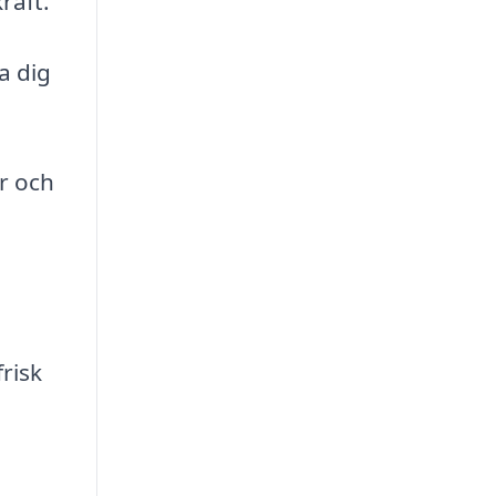
raft.
a dig
r och
risk