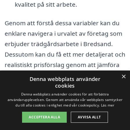
kvalitet på sitt arbete.
Genom att förstå dessa variabler kan du
enklare navigera i urvalet av företag som
erbjuder trädgårdsarbete i Bredsand.
Dessutom kan du få ett mer detaljerat och
realistiskt prisförslag genom att jämföra
offerter från olika aktörer. Det är en bra
×
Denna webbplats använder
idé att alltid göra en grundlig research
cookies
Denna webbplats använder cookies för att förbättra
och läsa recensioner av företag innan du
användarupplevelsen. Genom att använda vår webbplats samtycker
fattar ditt beslut.
du till alla cookies i enlighet med vår cookiepolicy.
Läs mer
ACCEPTERA ALLA
AVVISA ALLT
Få 3 erbjudanden, gratis och utan