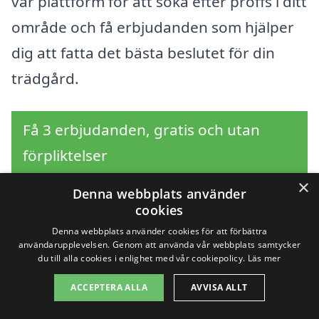
vår plattform för att söka efter proffs i ditt
område och få erbjudanden som hjälper
dig att fatta det bästa beslutet för din
trädgård.
Få 3 erbjudanden, gratis och utan
förpliktelser
×
Denna webbplats använder
cookies
Sök efter en
Denna webbplats använder cookies för att förbättra
användarupplevelsen. Genom att använda vår webbplats samtycker
professionell för
du till alla cookies i enlighet med vår cookiepolicy.
Läs mer
ACCEPTERA ALLA
AVVISA ALLT
trädgårdsarbete i andra