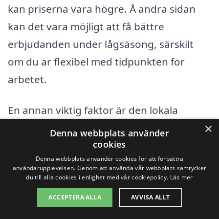
kan priserna vara högre. Å andra sidan
kan det vara möjligt att få bättre
erbjudanden under lågsäsong, särskilt
om du är flexibel med tidpunkten för
arbetet.
En annan viktig faktor är den lokala
×
konkurrensen. I Bergkvara finns det flera
Denna webbplats använder
cookies
företag och frilansare som erbjuder
Denna webbplats använder cookies för att förbättra
trädgårdstjänster, och det är värt att
användarupplevelsen. Genom att använda vår webbplats samtycker
du till alla cookies i enlighet med vår cookiepolicy.
Läs mer
jämföra priser och tjänster innan du väljer
en leverantör. Genom vår plattform kan
ACCEPTERA ALLA
AVVISA ALLT
du enkelt få in olika offerter och välja den