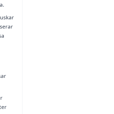
a.
buskar
userar
sa
sar
r
ter