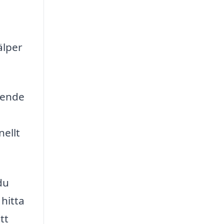
älper
seende
ellt
du
hitta
tt