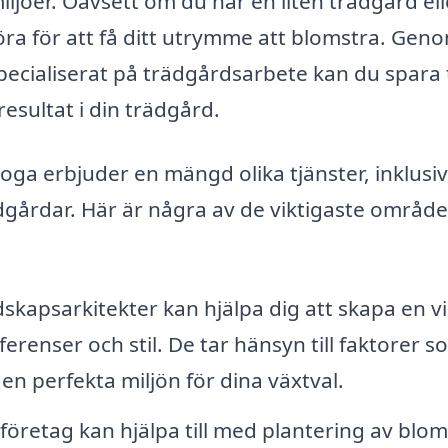
jöer. Oavsett om du har en liten trädgård ell
göra för att få ditt utrymme att blomstra. Geno
specialiserat på trädgårdsarbete kan du spara 
resultat i din trädgård.
ga erbjuder en mängd olika tjänster, inklusi
dgårdar. Här är några av de viktigaste områd
skapsarkitekter kan hjälpa dig att skapa en v
erenser och stil. De tar hänsyn till faktorer s
den perfekta miljön för dina växtval.
företag kan hjälpa till med plantering av blo