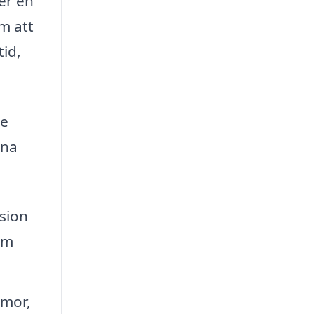
er en
m att
tid,
ve
ena
ision
om
mmor,