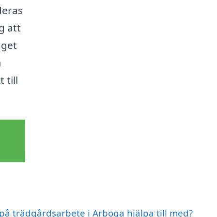
deras
g att
dget
m
till
 på trädgårdsarbete i Arboga hjälpa till med?