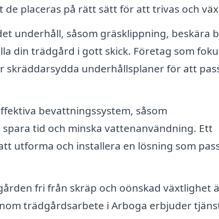
t de placeras på rätt sätt för att trivas och väx
t underhåll, såsom gräsklippning, beskära 
lla din trädgård i gott skick. Företag som fok
r skräddarsydda underhållsplaner för att pas
 effektiva bevattningssystem, såsom
n spara tid och minska vattenanvändning. Ett
 att utforma och installera en lösning som pas
gården fri från skräp och oönskad växtlighet ä
g inom trädgårdsarbete i Arboga erbjuder tjäns